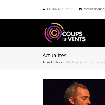
+33 (0)7 60 18 20 10
contact@coups
Actualités
Accueil
»
News
»
FINALE du 6ème Concours Int