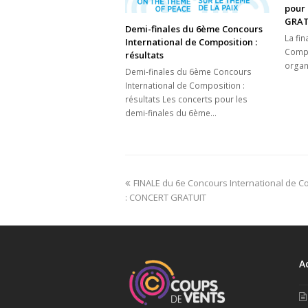
pour 
GRAT
Demi-finales du 6ème Concours
La fi
International de Composition :
Compo
résultats
organ
Demi-finales du 6ème Concours
International de Composition :
résultats Les concerts pour les
demi-finales du 6ème…
previous
FINALE du 6e Concours International de C
post:
: CONCERT GRATUIT
A