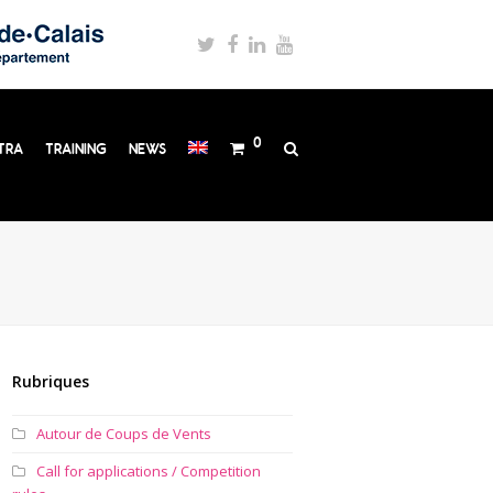
Twitter
Facebook
LinkedIn
Youtube
0
TRA
TRAINING
NEWS
Rubriques
Autour de Coups de Vents
Call for applications / Competition