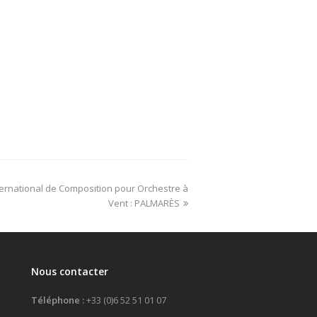
ernational de Composition pour Orchestre à
Vent : PALMARÈS
Nous contacter
Téléphone :
+33 (0)6 52 51 01 07