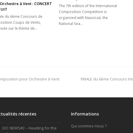
Orchestre à Vent : CONCERT
The 7th edition of the International
UIT
Composition Competition is
nale du 6ème Concours de
organized with Nausicaà, the
sition Coups de Vents,
National Sea…
isée sur le thème de…
next
omposition pour Orchestre à Vent
FINALE du 6ème Concours Int
post:
ctualités récentes
Informations
Qui sommes-nous ?
IOC NEWS#2 – Heading for the