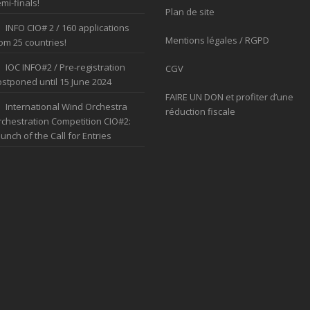
mi-finals!
Plan de site
INFO CIO# 2 / 160 applications
Mentions légales / RGPD
om 25 countries!
IOC INFO#2 / Pre-registration
CGV
stponed until 15 June 2024
FAIRE UN DON et profiter d’une
International Wind Orchestra
réduction fiscale
chestration Competition CIO#2:
unch of the Call for Entries