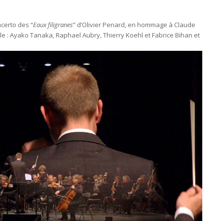
ncerto des “
Eaux filigranes
” d’Olivier Penard, en hommage à Claude
le : Ayako Tanaka, Raphael Aubry, Thierry Koehl et Fabrice Bihan et