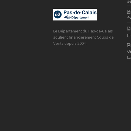
se
fr
Le Département du Pas-de-Calais
po
soutient financièrement Coups de
Vents depuis 2004.
Or
La