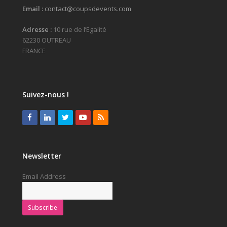
Email :
contact@coupsdevents.com
Adresse :
10 rue de l’Egalité
62230 OUTREAU
FRANCE
Suivez-nous !
Facebook
LinkedIn
Twitter
Youtube
RSS
Newsletter
Email Address