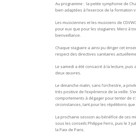
Au programme : la petite symphonie de Cha
bien adaptées à l’exercice de la formation v
Les musiciennes et les musiciens de CDVWO s
pour eux que pour les stagiaires. Merci à to
bienveillance.
Chaque stagiaire a ainsi pu diriger cet ens
respect des directives sanitaires actuellem
Le samedi a été consacré à la lecture, puis a
deux œuvres.
Le dimanche matin, sans l’orchestre, a privilé
très positive de l’expérience de la veille. S’e
comportements à dégager pour tenter de s’a
circonstances, tant pour les répétitions que
La prochaine session au bénéfice de ces mêm
sous les conseils Philippe Ferro, puis le 3 j
la Paix de Paris.