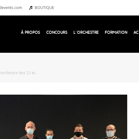
devents.com
BOUTIQUE
À PROPOS
CONCOURS
L’ORCHESTRE
FORMATION
AC
d’orchestre des 22 et…