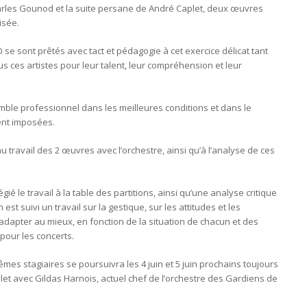
rles Gounod et la suite persane de André Caplet, deux œuvres
isée.
e sont prêtés avec tact et pédagogie à cet exercice délicat tant
us ces artistes pour leur talent, leur compréhension et leur
emble professionnel dans les meilleures conditions et dans le
ent imposées.
u travail des 2 œuvres avec l’orchestre, ainsi qu’à l’analyse de ces
gié le travail à la table des partitions, ainsi qu’une analyse critique
n est suivi un travail sur la gestique, sur les attitudes et les
dapter au mieux, en fonction de la situation de chacun et des
 pour les concerts.
es stagiaires se poursuivra les 4 juin et 5 juin prochains toujours
uillet avec Gildas Harnois, actuel chef de l’orchestre des Gardiens de