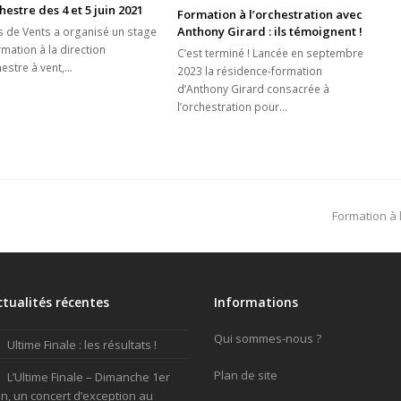
hestre des 4 et 5 juin 2021
Formation à l’orchestration avec
Anthony Girard : ils témoignent !
 de Vents a organisé un stage
mation à la direction
C’est terminé ! Lancée en septembre
hestre à vent,…
2023 la résidence-formation
d’Anthony Girard consacrée à
l’orchestration pour…
next
Formation à l
post:
ctualités récentes
Informations
Qui sommes-nous ?
Ultime Finale : les résultats !
Plan de site
L’Ultime Finale – Dimanche 1er
in, un concert d’exception au