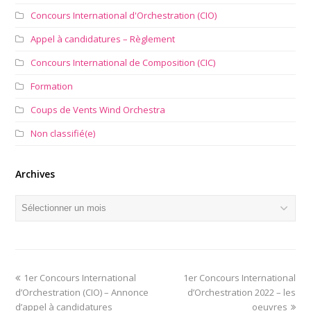
Concours International d'Orchestration (CIO)
Appel à candidatures – Règlement
Concours International de Composition (CIC)
Formation
Coups de Vents Wind Orchestra
Non classifié(e)
Archives
Archives
previous
next
1er Concours International
1er Concours International
post:
post:
d’Orchestration (CIO) – Annonce
d’Orchestration 2022 – les
d’appel à candidatures
oeuvres