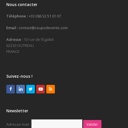
Nous contacter
Téléphone :
+33 (0)6 52 51 01 07
Email :
contact@coupsdevents.com
Adresse :
10 rue de l’Egalité
62230 OUTREAU
FRANCE
Suivez-nous !
Facebook
LinkedIn
Twitter
Youtube
RSS
Newsletter
Adresse mail :